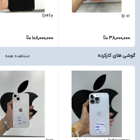
S24fe
Ip xr
108,000,000
38,000,000
گوشی های کارکرده
مشاهده همه