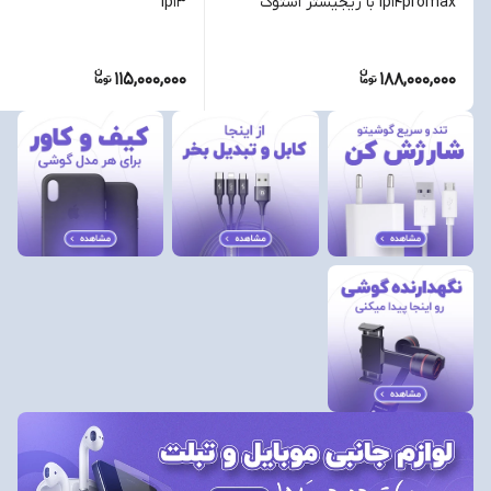
Ip14promax با ریجیستر استوک
Ip13
115,000,000
188,000,000