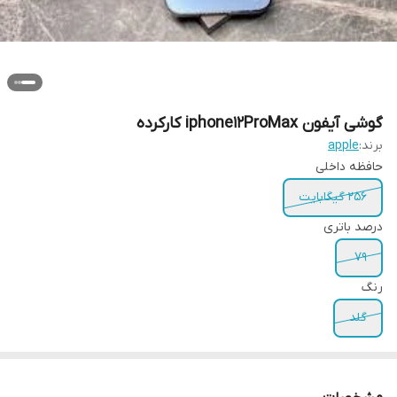
گوشی آیفون iphone12ProMax کارکرده
برند:
apple
حافظه داخلی
256 گیگابایت
درصد باتری
79
رنگ
گلد