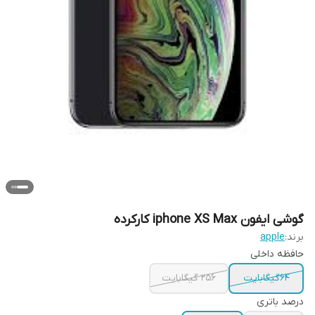
گوشی ایفون iphone XS Max کارکرده
برند:
apple
حافظه داخلی
64گیگابایت
256 گیگابایت
درصد باتری