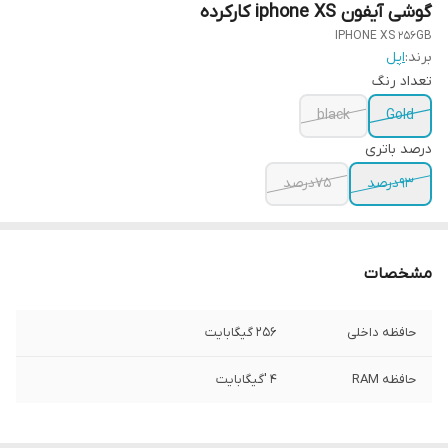
گوشی آیفون iphone XS کارکرده
IPHONE XS 256GB
برند:
اپل
تعداد رنگ
black
Gold
درصد باتری
93درصد
75درصد
مشخصات
حافظه داخلی
256 گیگابایت
حافظه RAM
4 'گیگابایت