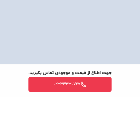
جهت اطلاع از قیمت و موجودی تماس بگیرید.
02333330727
برگشت به بالا