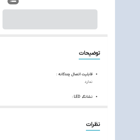
توضیحات
قابلیت اتصال چندگانه :
ندارد
نشانگر LED :
دارد
مقاومت در برابر آب و گرد و غبار/ درجه گواهی‌ نامه :
نظرات
دارد/ IPX5