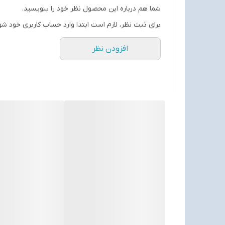
نحوه قرارگیری هدفون :
شما هم درباره این محصول نظر خود را بنویسید.
تو گوشی
برای ثبت نظر، لازم است ابتدا وارد حساب کاربری خود شو
نوع اتصال :
افزودن نظر
بی‌ سیم
نوع :
ایرباد
نوع رابط :
Type-C
بلوتوث :
نسخه 5.3
NFC :
ندارد
میکروفون :