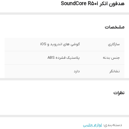
هدفون انکر SoundCore R50i
مشخصات
سازگاری
گوشی های اندروید و iOS
جنس بدنه
پلاستیک فشرده ABS
نشانگر
دارد
مقاومت در برابر آب
گواهی IPX5 مقاوم در برابر رطوبت و عرق
و گرد و غبار
نظرات
اتصال
بی سیم
نسخه بلوتوث
5.3
دسته‌بندی
:
لوازم جانبی