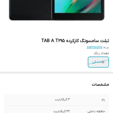
تبلت سامسونگ کارکرده TAB A T295
برند:
samsung
تعداد رنگ
مشکی
مشخصات
رم
3 گیگابایت
حافظه داخلی
32 گیگابایت