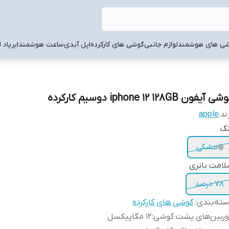
ی های هوشمند
لوازم جانبی
گوشی های کارکرده
اپل آیدی
ساعت هوشمند
ایرپاد 
ی آیفون iphone 12 128GB دوسیم کارکرده
ند:
apple
نگ
مشکی
امت باتری
78 درصد
ته‌بندی
:
گوشی های کارکرده
وربین‌های پشت گوشی
:
12 مگاپیکسل